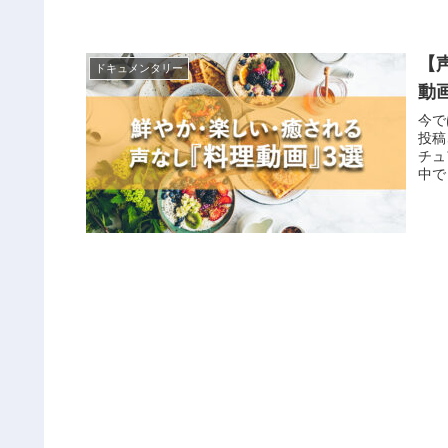
【
ドキュメンタリー
動
今で
投稿
チュ
中で
は「