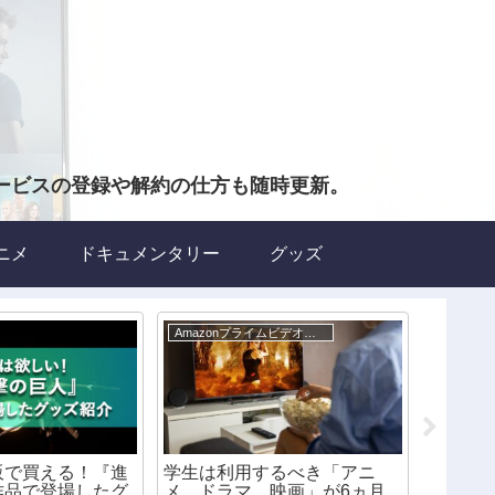
ービスの登録や解約の仕方も随時更新。
ニメ
ドキュメンタリー
グッズ
Amazonプライムビデオについて
グッズ
販で買える！『進
学生は利用するべき「アニ
ネット
作品で登場したグ
メ、ドラマ、映画」が6ヵ月
ンタス