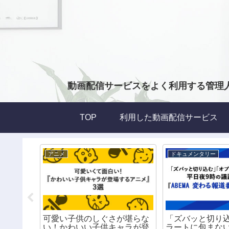
動画配信サービスをよく利用する管理
TOP
利用した動画配信サービス
アニメ
ドキュメンタリー
い！】海
可愛い子供のしぐさが堪らな
「ズバッと切り
ハロウィ
い！かわいい子供キャラが登
ラートに包まな