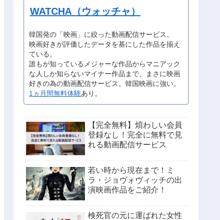
WATCHA（ウォッチャ）
韓国発の「映画」に絞った動画配信サービス。
映画好きが評価したデータを基にした作品を揃え
ている。
誰もが知っているメジャーな作品からマニアック
な人しか知らないマイナー作品まで、まさに映画
好きの為の動画配信サービス。韓国映画に強い。
1ヵ月間無料体験
あり。
【完全無料】煩わしい会員
登録なし！完全に無料で見
れる動画配信サービス
若い時から現在まで！ミ
ラ・ジョヴォヴィッチの出
演映画作品をご紹介！
検死官の元に運ばれた女性