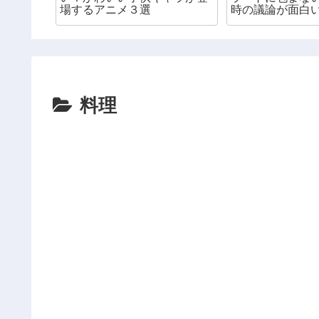
場するアニメ３選
時の議論が面白
組
料理