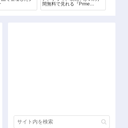
介
間無料で見れる『Prme
グッズ
Student（プライムスチューデ
ント）』※社会人も対象アリ