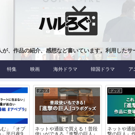
人が、作品の紹介、感想など書いています。利用したサ
特集
映画
海外ドラマ
韓国ドラマ
ア
グッズ
グッズ
込む」「オブ
ネットや通販で買える！普段
ネットや通
い」平日夜9
使いができる『進撃の巨人』
撃の巨人』