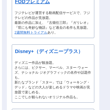
FODプレミアム
フジテレビが運営する動画配信サービスで、フジ
テレビの作品が見放題。
最新の作品に加え、『古畑任三郎』『ガリレオ』
『世にも奇妙な物語』など過去の名作も見放題。
2週間無料トライアル
あり。
Disney+（ディズニープラス）
ディズニー作品が観放題。
さらには、ピクサー、マーベル、スター·ウォー
ズ、ナショナル ジオグラフィックの名作や話題作
も。
新たなブランド「スター」では「ウォーキング・
デッド」などの大人が楽しめるドラマや映画が見
放題で楽しめる。
ここでしか観られないオリジナル作品も。