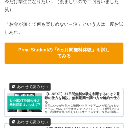
今だけ学生になりたい…（羨ましいので二回言いました
笑）
「お金が無くて何も楽しめない～泣」という人は一度お試
しあれ。
Prme Studentの「6ヵ月間無料体験」を試し
てみる
【U-NEXT】31日間無料体験を利用するには？登
録の仕方を解説。無料期間の調べ方や解約の仕方
も
自宅にいながら色々な映画やドラマやアニメが観られるサ
ービス、VOD（ビデオオンデマンド）。すごく便利ですよ
ね、利用者が年々増えているサービスです。今回の自粛を
受けて、使ってみたい！という方もいるのではないでしょ
うか？ただ「使ってみたいけど登録の仕方がわからない」
「本当に無料で試せるの？」「止める時はどうしたらいい
の？」…