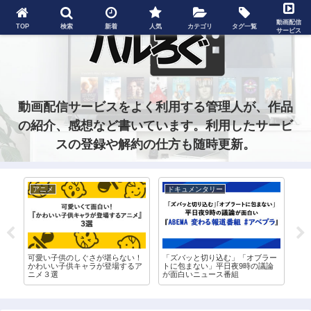
動画配信
TOP
検索
新着
人気
カテゴリ
タグ一覧
サービス
動画配信サービスをよく利用する管理人が、作品
の紹介、感想など書いています。利用したサービ
スの登録や解約の仕方も随時更新。
アニメ
ドキュメンタリー
グ
ド
可愛い子供のしぐさが堪らない！
「ズバッと切り込む」「オブラー
ネ
信
かわいい子供キャラが登場するア
トに包まない」平日夜9時の議論
が
ニメ３選
が面白いニュース番組
ッ