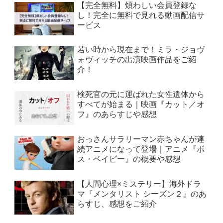
【完全無料】煩わしい会員登録な
し！完全に無料で見れる動画配信サ
ービス
若い時から現在まで！ミラ・ジョヴ
ォヴィッチの出演映画作品をご紹
介！
検死官の元に運ばれた女性遺体から
すべてが始まる｜映画『カット／オ
フ』のあらすじや感想
おっさんサラリーマン赤ちゃんが連
続アニメになって登場｜アニメ『ボ
ス・ベイビー』の概要や感想
【人間心理×ミステリー】海外ドラ
マ『メンタリスト シーズン２』のあ
らすじ、感想をご紹介