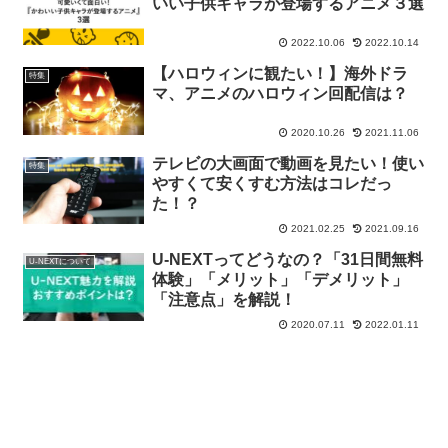
いい子供キャラが登場するアニメ３選
2022.10.06
2022.10.14
【ハロウィンに観たい！】海外ドラ
特集
マ、アニメのハロウィン回配信は？
2020.10.26
2021.11.06
テレビの大画面で動画を見たい！使い
特集
やすくて安くすむ方法はコレだっ
た！？
2021.02.25
2021.09.16
U-NEXTってどうなの？「31日間無料
U-NEXTについて
体験」「メリット」「デメリット」
「注意点」を解説！
2020.07.11
2022.01.11