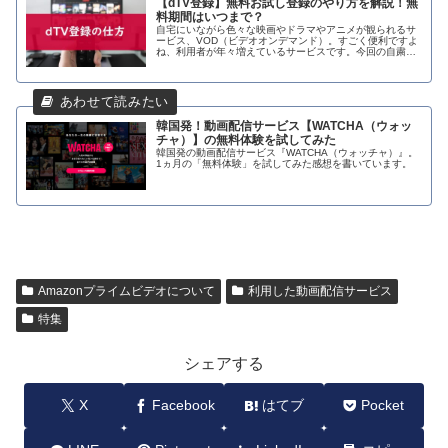
【dTV登録】無料お試し登録のやり方を解説！無
料期間はいつまで？
自宅にいながら色々な映画やドラマやアニメが観られるサ
ービス、VOD（ビデオオンデマンド）。すごく便利ですよ
ね、利用者が年々増えているサービスです。今回の自粛を
受けて、使ってみたい！という方もいるのではないでしょ
うか？ただ「使ってみたいけど登録の仕方がわからない」
「本当に無料で試せるの？」「止める時はどうしたらいい
の？」…
韓国発！動画配信サービス【WATCHA（ウォッ
チャ）】の無料体験を試してみた
韓国発の動画配信サービス『WATCHA（ウォッチャ）』。
1ヵ月の「無料体験」を試してみた感想を書いています。
Amazonプライムビデオについて
利用した動画配信サービス
特集
シェアする
X
Facebook
はてブ
Pocket