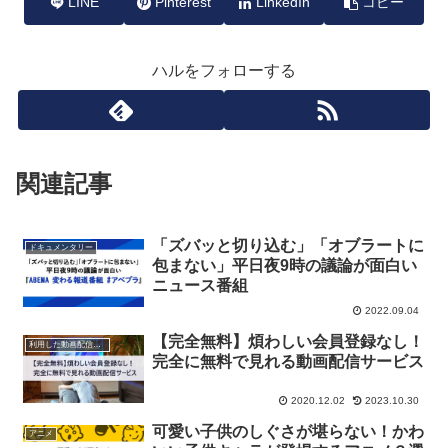
LINE
Pinterest
LinkedIn
コピー
ハルをフォローする
関連記事
「ズバッと切り込む」「オブラートに
ドキュメンタリー
包まない」平日夜9時の議論が面白い
ニュース番組
2022.09.04
【完全無料】煩わしい会員登録なし！
利用した動画配信サービス
完全に無料で見れる動画配信サービス
2020.12.02
2023.10.30
可愛い子供のしぐさが堪らない！かわ
アニメ