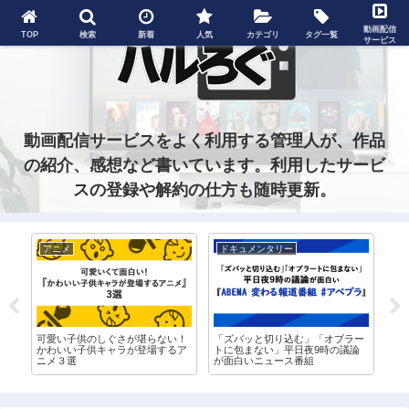
動画配信
TOP
検索
新着
人気
カテゴリ
タグ一覧
サービス
動画配信サービスをよく利用する管理人が、作品
の紹介、感想など書いています。利用したサービ
スの登録や解約の仕方も随時更新。
アニメ
ドキュメンタリー
グ
ド
可愛い子供のしぐさが堪らない！
「ズバッと切り込む」「オブラー
ネ
信
かわいい子供キャラが登場するア
トに包まない」平日夜9時の議論
が
ニメ３選
が面白いニュース番組
ッ