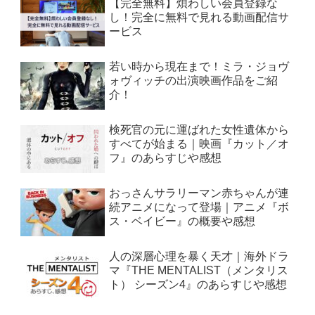
【完全無料】煩わしい会員登録な
し！完全に無料で見れる動画配信サ
ービス
若い時から現在まで！ミラ・ジョヴ
ォヴィッチの出演映画作品をご紹
介！
検死官の元に運ばれた女性遺体から
すべてが始まる｜映画『カット／オ
フ』のあらすじや感想
おっさんサラリーマン赤ちゃんが連
続アニメになって登場｜アニメ『ボ
ス・ベイビー』の概要や感想
人の深層心理を暴く天才｜海外ドラ
マ『THE MENTALIST（メンタリス
ト） シーズン4』のあらすじや感想