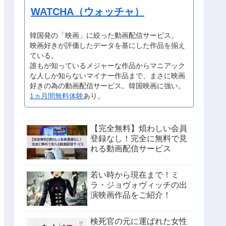
WATCHA（ウォッチャ）
韓国発の「映画」に絞った動画配信サービス。
映画好きが評価したデータを基にした作品を揃え
ている。
誰もが知っているメジャーな作品からマニアック
な人しか知らないマイナー作品まで、まさに映画
好きの為の動画配信サービス。韓国映画に強い。
1ヵ月間無料体験
あり。
【完全無料】煩わしい会員
登録なし！完全に無料で見
れる動画配信サービス
若い時から現在まで！ミ
ラ・ジョヴォヴィッチの出
演映画作品をご紹介！
検死官の元に運ばれた女性