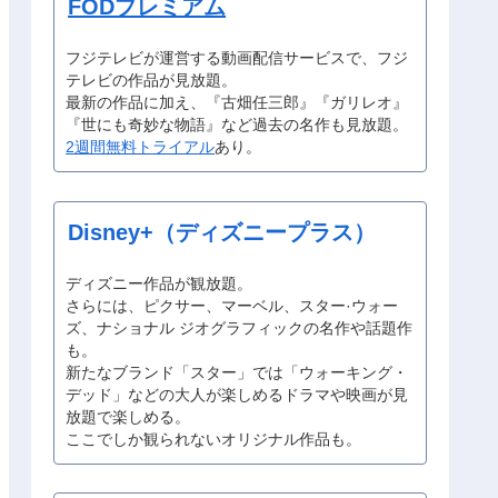
FODプレミアム
フジテレビが運営する動画配信サービスで、フジ
テレビの作品が見放題。
最新の作品に加え、『古畑任三郎』『ガリレオ』
『世にも奇妙な物語』など過去の名作も見放題。
2週間無料トライアル
あり。
Disney+（ディズニープラス）
ディズニー作品が観放題。
さらには、ピクサー、マーベル、スター·ウォー
ズ、ナショナル ジオグラフィックの名作や話題作
も。
新たなブランド「スター」では「ウォーキング・
デッド」などの大人が楽しめるドラマや映画が見
放題で楽しめる。
ここでしか観られないオリジナル作品も。