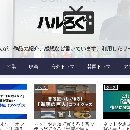
人が、作品の紹介、感想など書いています。利用したサ
特集
映画
海外ドラマ
韓国ドラマ
ア
グッズ
グッズ
込む」「オブ
ネットや通販で買える！普段
ネットや通
い」平日夜9
使いができる『進撃の巨人』
撃の巨人』