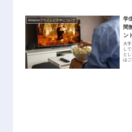
学
Amazonプライムビデオについて
間無
ン
大手
して
とし
はご
ント