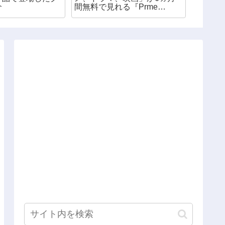
介
間無料で見れる『Prme
グッズ
Student（プライムスチューデ
ント）』※社会人も対象アリ