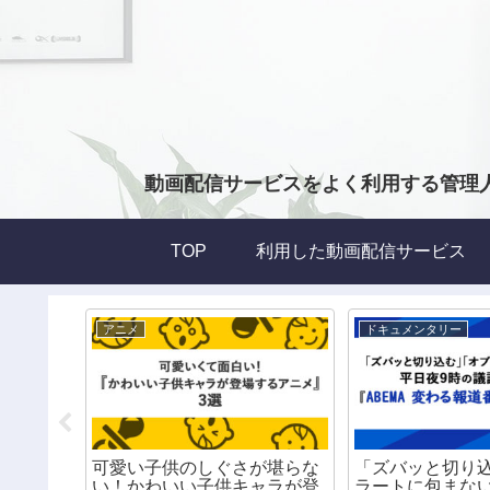
動画配信サービスをよく利用する管理
TOP
利用した動画配信サービス
アニメ
ドキュメンタリー
い！】海
可愛い子供のしぐさが堪らな
「ズバッと切り
ハロウィ
い！かわいい子供キャラが登
ラートに包まな