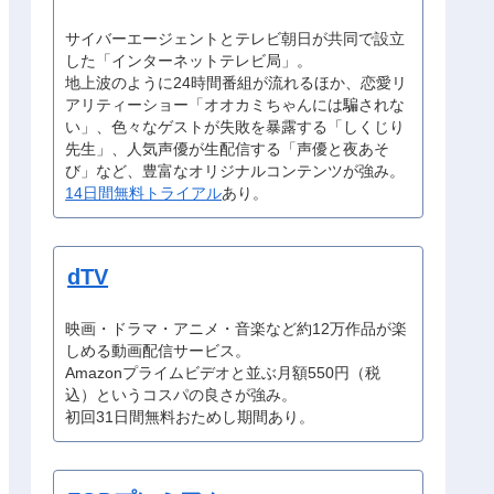
サイバーエージェントとテレビ朝日が共同で設立
した「インターネットテレビ局」。
地上波のように24時間番組が流れるほか、恋愛リ
アリティーショー「オオカミちゃんには騙されな
い」、色々なゲストが失敗を暴露する「しくじり
先生」、人気声優が生配信する「声優と夜あそ
び」など、豊富なオリジナルコンテンツが強み。
14日間無料トライアル
あり。
dTV
映画・ドラマ・アニメ・音楽など約12万作品が楽
しめる動画配信サービス。
Amazonプライムビデオと並ぶ月額550円（税
込）というコスパの良さが強み。
初回31日間無料おためし期間あり。