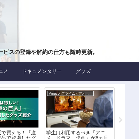
ービスの登録や解約の仕方も随時更新。
ニメ
ドキュメンタリー
グッズ
Amazonプライムビデオについて
グッズ
販で買える！『進
学生は利用するべき「アニ
ネット
作品で登場したグ
メ、ドラマ、映画」が6ヵ月
ンタス