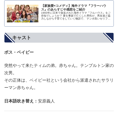
【家族愛×コメディ】海外ドラマ『フラーハウ
ス』のあらすじや感想をご紹介
1993年に日本で放送された海外ドラマ『フルハウス』をご
存知でしょうか？ 妻を事故で亡くした男性が、男友達と協
力しながら子育てをしていく物語で、 テンポ良いセリフと
ジョークで笑わせてくれるコメディでありながら、家族愛
や友人の大切さを考えさせてくれる「シチュエーション・
コメディ」ドラマです。※シチュエーション・コメディ
と…
キャスト
ボス・ベイビー
突然やって来たティムの弟。赤ちゃん。テンプルトン家の
次男。
その正体は、ベイビー社という会社から派遣されたサラリ
ーマン赤ちゃん。
日本語吹き替え：
安原義人