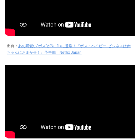
出典：
あの可愛い‟ボス”がNetflixに登場！『ボス・ベイビー: ビジネスは赤
ちゃんにおまかせ！』予告編 Netflix Japan