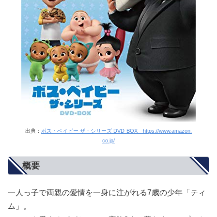
出典：
ボス・ベイビー ザ・シリーズ DVD-BOX https://www.amazon.
co.jp/
概要
一人っ子で両親の愛情を一身に注がれる7歳の少年「ティ
ム」。