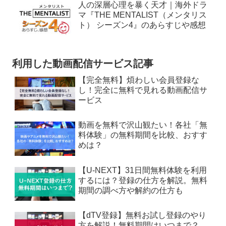
人の深層心理を暴く天才｜海外ドラ
マ『THE MENTALIST（メンタリス
ト） シーズン4』のあらすじや感想
利用した動画配信サービス記事
【完全無料】煩わしい会員登録な
し！完全に無料で見れる動画配信サ
ービス
動画を無料で沢山観たい！各社「無
料体験」の無料期間を比較、おすす
めは？
【U-NEXT】31日間無料体験を利用
するには？登録の仕方を解説。無料
期間の調べ方や解約の仕方も
【dTV登録】無料お試し登録のやり
方を解説！無料期間はいつまで？