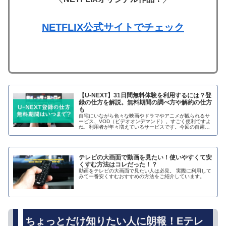
NETFLIX公式サイトでチェック
【U-NEXT】31日間無料体験を利用するには？登
録の仕方を解説。無料期間の調べ方や解約の仕方
も
自宅にいながら色々な映画やドラマやアニメが観られるサ
ービス、VOD（ビデオオンデマンド）。すごく便利ですよ
ね、利用者が年々増えているサービスです。今回の自粛を
受けて、使ってみたい！という方もいるのではないでしょ
うか？ただ「使ってみたいけど登録の仕方がわからない」
「本当に無料で試せるの？」「止める時はどうしたらいい
の？」…
テレビの大画面で動画を見たい！使いやすくて安
くすむ方法はコレだった！？
動画をテレビの大画面で見たい人は必見。 実際に利用して
みて一番安くすむおすすめの方法をご紹介しています。
ちょっとだけ知りたい人に朗報！Eテレ