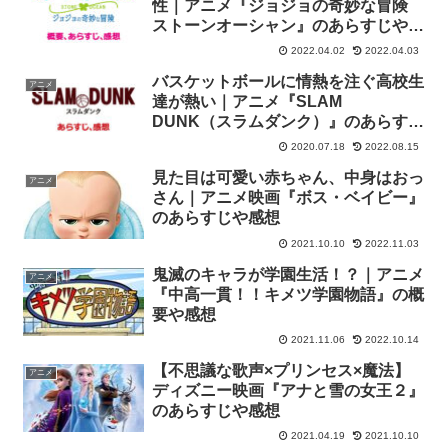
性｜アニメ『ジョジョの奇妙な冒険
ストーンオーシャン』のあらすじや感
想
2022.04.02
2022.04.03
バスケットボールに情熱を注ぐ高校生
アニメ
達が熱い｜アニメ『SLAM
DUNK（スラムダンク）』のあらすじ
や感想
2020.07.18
2022.08.15
見た目は可愛い赤ちゃん、中身はおっ
アニメ
さん｜アニメ映画『ボス・ベイビー』
のあらすじや感想
2021.10.10
2022.11.03
鬼滅のキャラが学園生活！？｜アニメ
アニメ
『中高一貫！！キメツ学園物語』の概
要や感想
2021.11.06
2022.10.14
【不思議な歌声×プリンセス×魔法】
アニメ
ディズニー映画『アナと雪の女王２』
のあらすじや感想
2021.04.19
2021.10.10