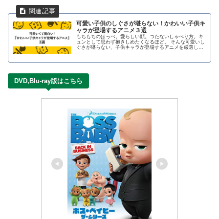
可愛い子供のしぐさが堪らない！かわいい子供キ
ャラが登場するアニメ３選
もちもちのほっぺ。愛らしい顔。つたないしゃべり方。キ
ュンとして思わず抱きしめたくなるほど。 そんな可愛いし
ぐさが堪らない、子供キャラが登場するアニメを厳選して
3つご紹介します。 観ることができる動画配信サービス、
原作やDVDなどの情報もピックアップ。
SPY×FAMILY（スパイファミリー） 出典：エンスカイ
TVアニ…
DVD,Blu-ray版はこちら