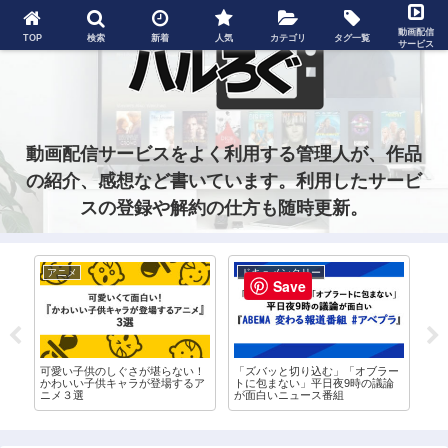
動画配信
TOP
検索
新着
人気
カテゴリ
タグ一覧
サービス
動画配信サービスをよく利用する管理人が、作品
の紹介、感想など書いています。利用したサービ
スの登録や解約の仕方も随時更新。
アニメ
ドキュメンタリー
グ
Save
ド
可愛い子供のしぐさが堪らない！
「ズバッと切り込む」「オブラー
ネ
信
かわいい子供キャラが登場するア
トに包まない」平日夜9時の議論
が
ニメ３選
が面白いニュース番組
ッ