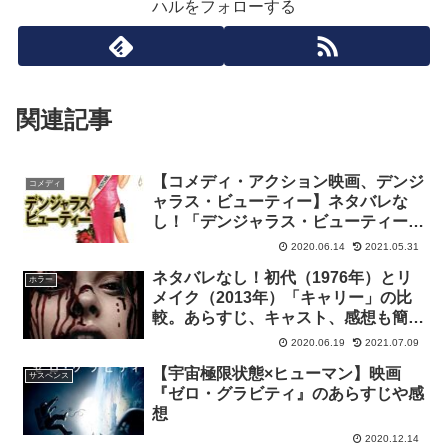
ハルをフォローする
関連記事
【コメディ・アクション映画、デンジ
コメディ
ャラス・ビューティー】ネタバレな
し！「デンジャラス・ビューティー」
のあらすじ、キャスト、感想を簡単に
2020.06.14
2021.05.31
ご紹介！
ネタバレなし！初代（1976年）とリ
ホラー
メイク（2013年）「キャリー」の比
較。あらすじ、キャスト、感想も簡単
にご紹介！【サイコホラー映画】
2020.06.19
2021.07.09
【宇宙極限状態×ヒューマン】映画
サスペンス
『ゼロ・グラビティ』のあらすじや感
想
2020.12.14