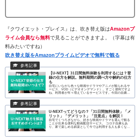
『クワイエット・プレイス』は、吹き替え版は
Amazonプ
ライム会員なら無料
で見ることができますよ。（字幕は有
料みたいですね）
吹き替え版をAmazonプライムビデオで無料で観る
【U-NEXT】31日間無料体験を利用するには？登
録の仕方を解説。無料期間の調べ方や解約の仕方
も
自宅にいながら色々な映画やドラマやアニメが観られるサ
ービス、VOD（ビデオオンデマンド）。すごく便利ですよ
ね、利用者が年々増えているサービスです。今回の自粛を
受けて、使ってみたい！という方もいるのではないでしょ
うか？ただ「使ってみたいけど登録の仕方がわからない」
「本当に無料で試せるの？」「止める時はどうしたらいい
の？」…
U-NEXTってどうなの？「31日間無料体験」「メ
リット」「デメリット」「注意点」を解説！
自宅でくつろぎながら、好きな映画やドラマを選んで観る
ことが出来る便利な動画配信サービス。 コロナ自粛もあ
り、家で楽しめる娯楽として今では利用する人も多くなっ
てきましたね。 Amazonプライムビデオ、dTV、Netflixな
ど、それぞれ強みを持った各社サービスも増えてきまし
た。 今回は実際利用した管理人が、U-NEXT…