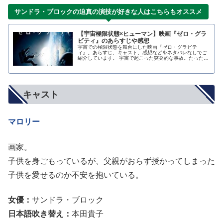
サンドラ・ブロックの迫真の演技が好きな人はこちらもオススメ
【宇宙極限状態×ヒューマン】映画『ゼロ・グラ
ビティ』のあらすじや感想
宇宙での極限状態を舞台にした映画『ゼロ・グラビテ
ィ』。あらすじ、キャスト、感想などをネタバレなしでご
紹介しています。 宇宙で起こった突発的な事故。たった一
人取り残され極限状態に陥った女性のヒューマンストーリ
ー 出典：ゼロ・グラビティ スペシャル・エディション(初
回限定生産/2枚組) あらすじ ゼロ・グラビティとは―…
キャスト
マロリー
画家。
子供を身ごもっているが、父親がおらず授かってしまった
子供を愛せるのか不安を抱いている。
女優：
サンドラ・ブロック
日本語吹き替え：
本田貴子