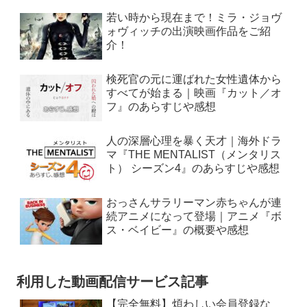
若い時から現在まで！ミラ・ジョヴ
ォヴィッチの出演映画作品をご紹
介！
検死官の元に運ばれた女性遺体から
すべてが始まる｜映画『カット／オ
フ』のあらすじや感想
人の深層心理を暴く天才｜海外ドラ
マ『THE MENTALIST（メンタリス
ト） シーズン4』のあらすじや感想
おっさんサラリーマン赤ちゃんが連
続アニメになって登場｜アニメ『ボ
ス・ベイビー』の概要や感想
利用した動画配信サービス記事
【完全無料】煩わしい会員登録な