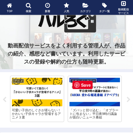
動画配信
TOP
検索
新着
人気
カテゴリ
タグ一覧
サービス
動画配信サービスをよく利用する管理人が、作品
の紹介、感想など書いています。利用したサービ
スの登録や解約の仕方も随時更新。
アニメ
ドキュメンタリー
グ
Save
ド
可愛い子供のしぐさが堪らない！
「ズバッと切り込む」「オブラー
ネ
信
かわいい子供キャラが登場するア
トに包まない」平日夜9時の議論
が
ニメ３選
が面白いニュース番組
ッ