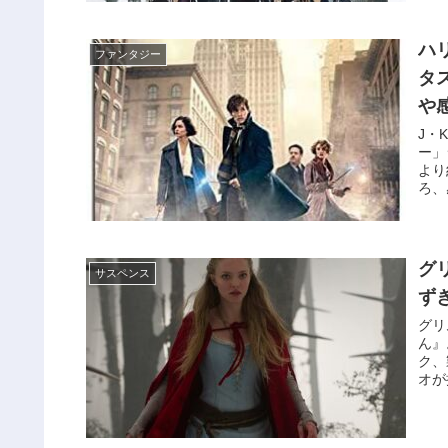
ら…
ハ
ファンタジー
タ
や
J・
ー」
より
ろ、
賢者
グ
サスペンス
ず
グリ
ん』
ク、
オが
成長
体と