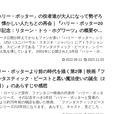
ハリー・ポッター」の役者達が大人になって勢ぞろ
！懐かしい人たちとの再会｜『ハリー・ポッター20
年記念：リターン・トゥ・ホグワーツ』の概要や感
、無料で観れる動画配信サービスは？
ーズ公開が終えてからもファンが多い『ハリー・ポッター』シリ
。 USJ（ユニバーサル・スタジオ・ジャパン）にアトラクション
き、スピンオフである『ファンタスティック・ビースト』シリー
人気を博しています。 2001年に公開された1作目『ハリー・ポッ
と賢者の石』、2021年に20周年を迎えたことを記念し当時…
2022.09.11
2022.11.03
リー・ポッターより前の時代を描く第2弾｜映画『フ
ンタスティック・ビーストと黒い魔法使いの誕生（2
目）』のあらすじや感想
K・ローリング原作、ファンタジー映画の代表作「ハリー・ポッタ
シリーズ。 その記念すべき1作目『ハリー・ポッターと賢者の
より約70年前の物語を描いた映画、 「ファンタスティックビース
シリーズの2作目になります。 あらすじ、キャスト、見どころ、
などをネタバレなしでご紹介します。 シリーズ作品のため、あ