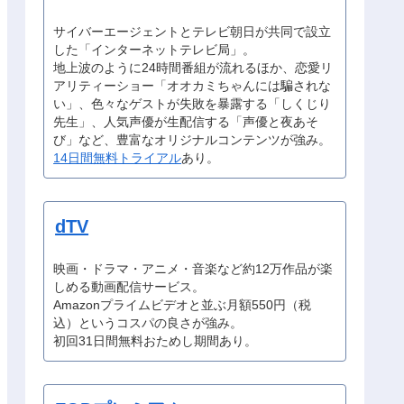
サイバーエージェントとテレビ朝日が共同で設立
した「インターネットテレビ局」。
地上波のように24時間番組が流れるほか、恋愛リ
アリティーショー「オオカミちゃんには騙されな
い」、色々なゲストが失敗を暴露する「しくじり
先生」、人気声優が生配信する「声優と夜あそ
び」など、豊富なオリジナルコンテンツが強み。
14日間無料トライアル
あり。
dTV
映画・ドラマ・アニメ・音楽など約12万作品が楽
しめる動画配信サービス。
Amazonプライムビデオと並ぶ月額550円（税
込）というコスパの良さが強み。
初回31日間無料おためし期間あり。