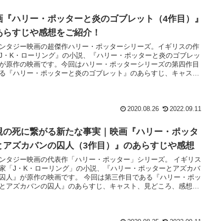
画『ハリー・ポッターと炎のゴブレット（4作目）』
あらすじや感想をご紹介！
ンタジー映画の超傑作ハリー・ポッターシリーズ。イギリスの作
J・K・ローリング』の小説、『ハリー・ポッターと炎のゴブレッ
が原作の映画です。今回はハリー・ポッターシリーズの第四作目
る『ハリー・ポッターと炎のゴブレット』のあらすじ、キャス
見どころ、感想をなどをネタバレなしで簡単にご紹介していま
 世界三…
2020.08.26
2022.09.11
親の死に繋がる新たな事実｜映画『ハリー・ポッタ
とアズカバンの囚人（3作目）』のあらすじや感想
ンタジー映画の代表作「ハリー・ポッター」シリーズ。 イギリス
家「J・K・ローリング」の小説、『ハリー・ポッターとアズカバ
囚人』が原作の映画です。 今回は第三作目である『ハリー・ポッ
とアズカバンの囚人』のあらすじ、キャスト、見どころ、感想な
ネタバレなしでご紹介します。 魔法界の刑務所『アズカバン』か