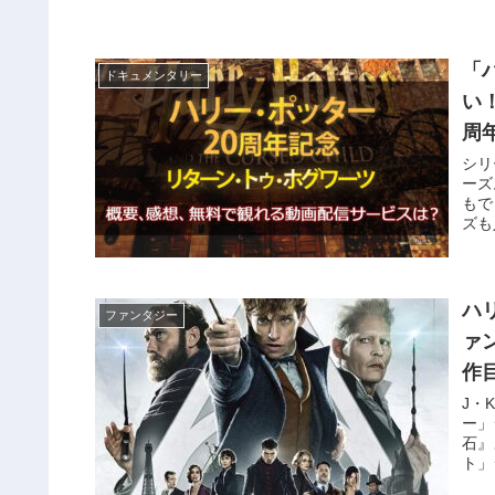
「
ドキュメンタリー
い
周
想
シリ
ーズ
もで
ズも
ター
ハ
ファンタジー
ァ
作
J・
ー」
石』
ト」
感想