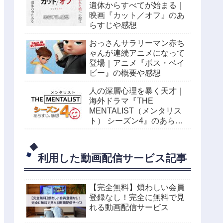
遺体からすべてが始まる｜
映画『カット／オフ』のあ
らすじや感想
おっさんサラリーマン赤ち
ゃんが連続アニメになって
登場｜アニメ『ボス・ベイ
ビー』の概要や感想
人の深層心理を暴く天才｜
海外ドラマ『THE
MENTALIST（メンタリス
ト） シーズン4』のあらす
じや感想
利用した動画配信サービス記事
【完全無料】煩わしい会員
登録なし！完全に無料で見
れる動画配信サービス