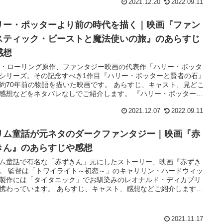
2021.12.20
2022.09.11
リー・ポッターより前の時代を描く｜映画『ファン
スティック・ビーストと魔法使いの旅』のあらすじ
感想
K・ローリング原作、ファンタジー映画の代表作「ハリー・ポッタ
シリーズ。その記念すべき1作目『ハリー・ポッターと賢者の石』
約70年前の物語を描いた映画です。 あらすじ、キャスト、見どこ
感想などをネタバレなしでご紹介します。 『ハリー・ポッターと
の石』より約70年前に遡る、一人の魔法動物学者の青年が主人…
2021.12.07
2022.09.11
リム童話が元ネタのダークファンタジー｜映画『赤
きん』のあらすじや感想
ム童話で有名な「赤ずきん」元にしたストーリー、映画『赤ずき
。 監督は「トワイライト～初恋～」のキャサリン・ハードウィッ
製作には「タイタニック」でお馴染みのレオナルド・ディカプリ
携わっています。 あらすじ、キャスト、感想などご紹介します。
した赤ずきんを中心に巡る恋の三角関係。村を襲うオオカミの正
…
2021.11.17