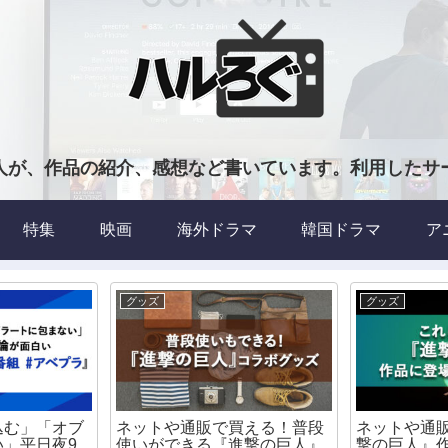
人が、作品の紹介、感想など書いています。利用したサ
特集
映画
海外ドラマ
韓国ドラマ
ア
グッズ
グッズ
込む」「オブ
ネットや通販で買える！普段
ネットや通
い」平日夜9
使いができる『進撃の巨人』
撃の巨人』