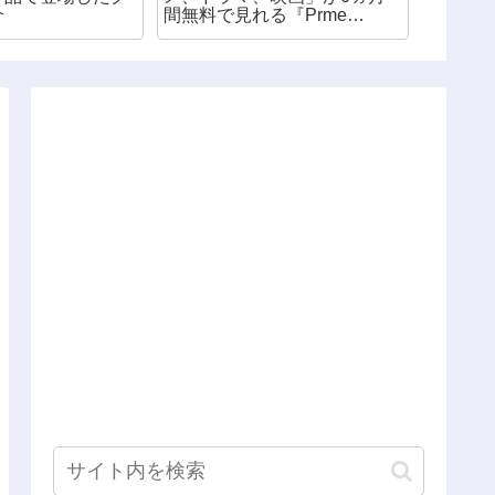
介
間無料で見れる『Prme
グッズ
Student（プライムスチューデ
ント）』※社会人も対象アリ