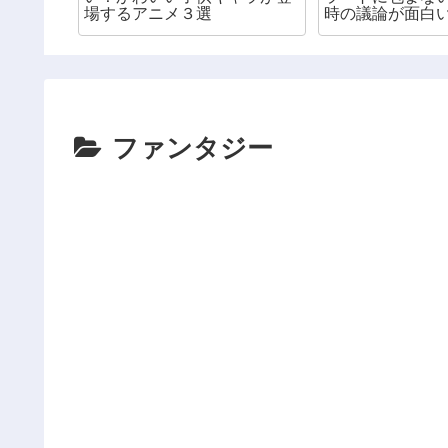
場するアニメ３選
時の議論が面白
組
ファンタジー