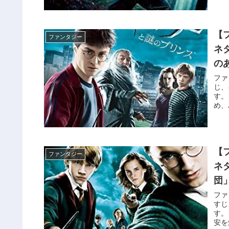
【
ファンタジー
ネ
の
ファ
じ、
す。
め、
書。
ては
【
ファンタジー
ネ
団
ファ
すじ
す。
安を