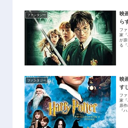
映
ファンタジー
ら
ファ
家『
が原
る『
ろ、
ツ魔
映
ファンタジー
す
ファ
家『
原作
『ハ
感想
亡く