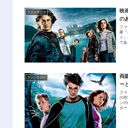
映
ファンタジー
の
ファ
家『
ト』
であ
ト、
す。
両
ファンタジー
ー
ファ
の作
ンの
ター
どを
ら…