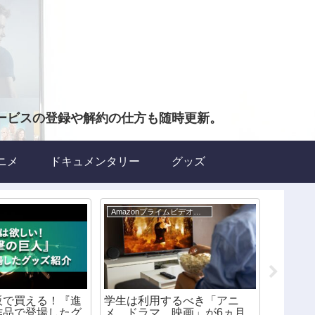
ービスの登録や解約の仕方も随時更新。
ニメ
ドキュメンタリー
グッズ
Amazonプライムビデオについて
グッズ
販で買える！『進
学生は利用するべき「アニ
ネット
作品で登場したグ
メ、ドラマ、映画」が6ヵ月
ンタス