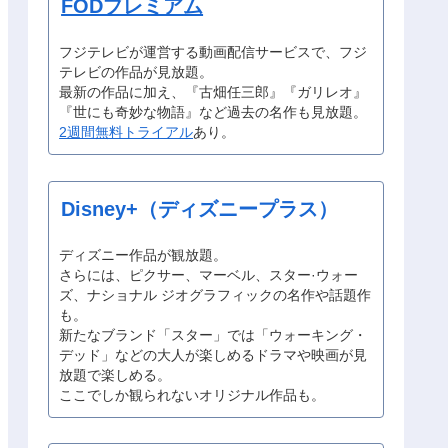
FODプレミアム
フジテレビが運営する動画配信サービスで、フジ
テレビの作品が見放題。
最新の作品に加え、『古畑任三郎』『ガリレオ』
『世にも奇妙な物語』など過去の名作も見放題。
2週間無料トライアル
あり。
Disney+（ディズニープラス）
ディズニー作品が観放題。
さらには、ピクサー、マーベル、スター·ウォー
ズ、ナショナル ジオグラフィックの名作や話題作
も。
新たなブランド「スター」では「ウォーキング・
デッド」などの大人が楽しめるドラマや映画が見
放題で楽しめる。
ここでしか観られないオリジナル作品も。