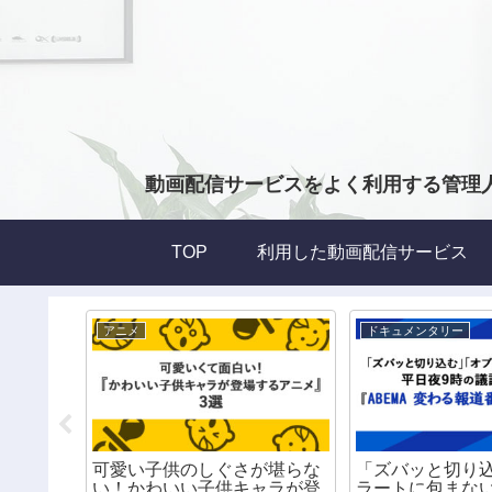
動画配信サービスをよく利用する管理
TOP
利用した動画配信サービス
アニメ
ドキュメンタリー
い！】海
可愛い子供のしぐさが堪らな
「ズバッと切り
ハロウィ
い！かわいい子供キャラが登
ラートに包まな