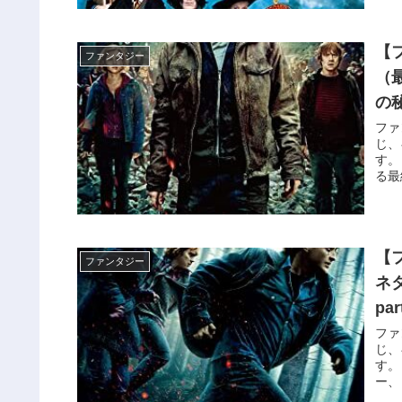
【
ファンタジー
（
の
ご
ファ
じ、
す。
る最
デモ
【
ファンタジー
ネ
p
ファ
じ、
す。
ー、
れ動