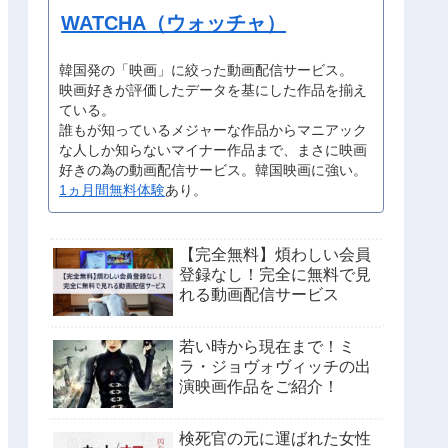
WATCHA（ウォッチャ）
韓国発の「映画」に絞った動画配信サービス。
映画好きが評価したデータを基にした作品を揃え
ている。
誰もが知っているメジャーな作品からマニアック
な人しか知らないマイナー作品まで、まさに映画
好きの為の動画配信サービス。韓国映画に強い。
1ヵ月間無料体験
あり。
【完全無料】煩わしい会員
登録なし！完全に無料で見
れる動画配信サービス
若い時から現在まで！ミ
ラ・ジョヴォヴィッチの出
演映画作品をご紹介！
検死官の元に運ばれた女性